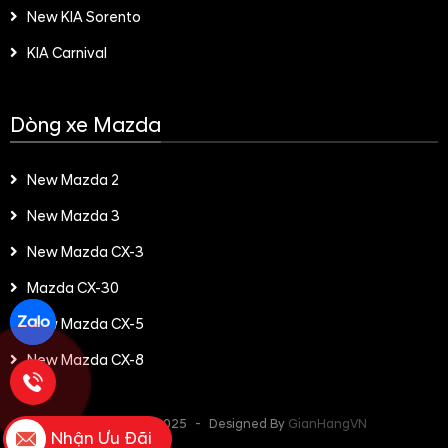
New KIA Sorento
KIA Carnival
Dòng xe Mazda
New Mazda 2
New Mazda 3
New Mazda CX-3
Mazda CX-30
Zalo
New Mazda CX-5
New Mazda CX-8
Copyright© 2025
-
Designed By
GianHangVN
Nhận Ưu Đãi