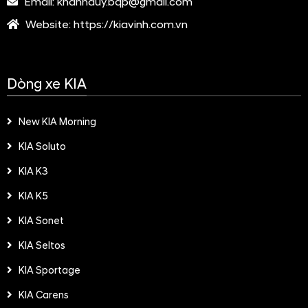
Email:
khanhduy.bqp@gmail.com
Website:
https://kiavinh.com.vn
Dòng xe KIA
New KIA Morning
KIA Soluto
KIA K3
KIA K5
KIA Sonet
KIA Seltos
KIA Sportage
KIA Carens