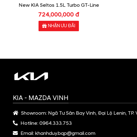
New KIA Seltos 1.5L Turbo GT-Line
724,000,000 đ
NHẬN ƯU ĐÃI
KIA - MAZDA VINH
Showroom:
Ngã Tư Sân Bay Vinh, Đại Lộ Lenin, TP.
Hotline:
0964.333.753
Email:
khanhduy.bqp@gmail.com