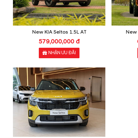
New KIA Seltos 1.5L AT
New K
579,000,000 đ
NHẬN ƯU ĐÃI