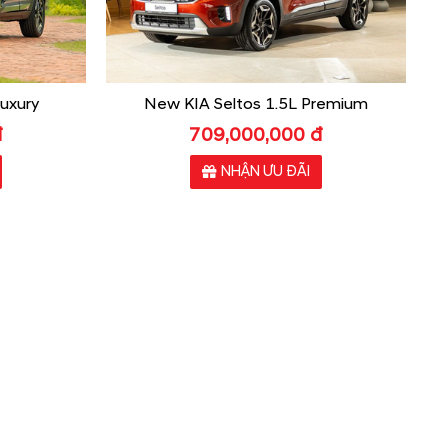
uxury
New KIA Seltos 1.5L Premium
đ
709,000,000 đ
NHẬN ƯU ĐÃI