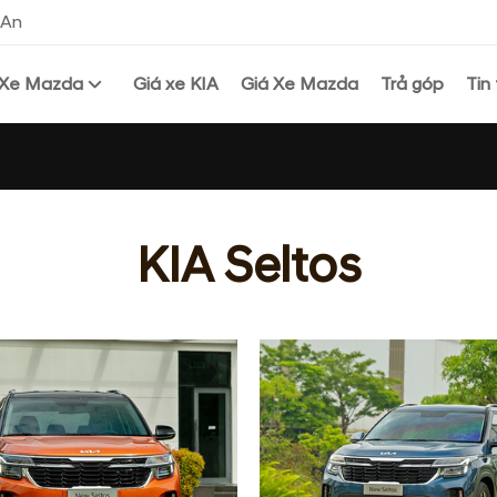
 An
Xe Mazda
Giá xe KIA
Giá Xe Mazda
Trả góp
Tin
KIA Seltos